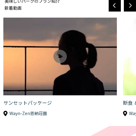
美味しいパークのプラン紹介
新着動画
サンセットパッケージ
断食 
Wayn-Zen恩納荘園
Wa