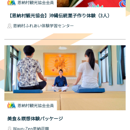
恩納村観光協会会員
【恩納村観光協会】沖縄伝統菓子作り体験（3人）
SNS映えする撮影スポット
恩納村ふれあい体験学習センター
ティックな時を過ごしたいふ
も楽しい！
！
恩納村観光協会会員
美食＆瞑想体験パッケージ
Wayn-Zen恩納荘園