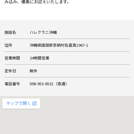
み込み、優美にお迎えいたします。
SNS映えする撮影スポット
ティックな時を過ごしたいふ
も楽しい！
施設名
ハレクラニ沖縄
！
住所
沖縄県国頭郡恩納村名嘉真1967-1
営業時間
24時間営業
定休日
無休
電話番号
098-953-8531（直通）