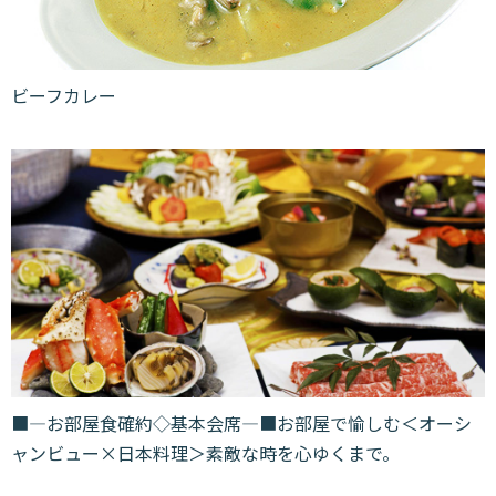
ビーフカレー
■―お部屋食確約◇基本会席―■お部屋で愉しむ＜オーシ
ャンビュー×日本料理＞素敵な時を心ゆくまで。