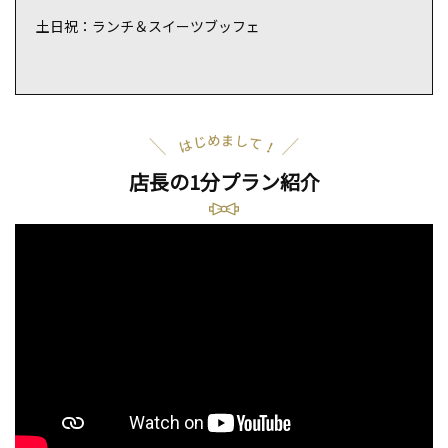
土日祝：ランチ＆スイーツブッフェ
SNS映えする撮影スポット
ティックな時を過ごしたいふ
も楽しい！
！
店長の1分プラン紹介