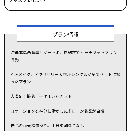
グッズプレゼント
SNS映えする撮影スポット
ティックな時を過ごしたいふ
も楽しい！
プラン情報
！
沖縄本島西海岸リゾート地、恩納村でビーチフォトプラン
撮影
ヘアメイク、アクセサリー＆衣装レンタルが全てセットにな
ったプラン
大満足！撮影データ１５０カット
ロケーションを存分に活かしたドローン撮影が自慢
安心の雨天補償あり。土日追加料金なし