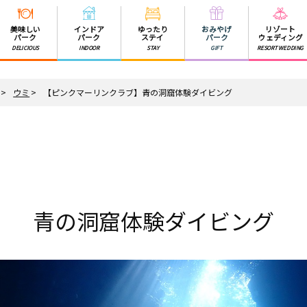
美味しい
インドア
ゆったり
おみやげ
リゾート
パーク
パーク
ステイ
パーク
ウェディング
DELICIOUS
INDOOR
STAY
GIFT
RESORT WEDDING
ウミ
【ピンクマーリンクラブ】青の洞窟体験ダイビング
青の洞窟体験ダイビング