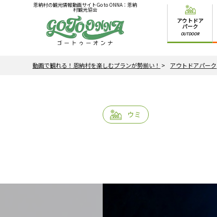
恩納村の観光情報動画サイトGo to ONNA：恩納
村観光協会
アウトドア
パーク
OUTDOOR
動画で観れる！恩納村を楽しむプランが勢揃い！
アウトドアパーク
ウミ