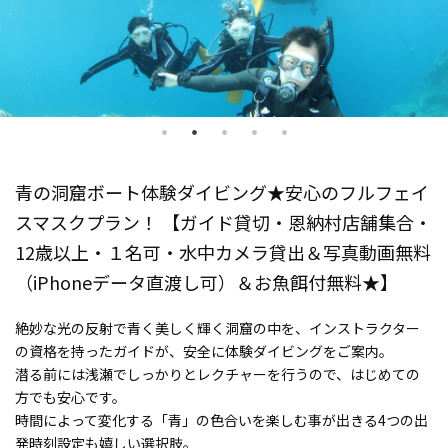
青の洞窟ボート体験ダイビング★安心のフルフェイ
スマスクプラン！ 【ガイド貸切・恩納村店舗集合・
12歳以上・１名可・水中カメラ貸出＆写真動画無料
（iPhoneデータ直渡し可）＆お魚餌付無料★】
絶妙な光の反射で青く美しく輝く洞窟の中を、インストラクター
の資格を持ったガイドが、安全に体験ダイビングをご案内。
潜る前には浅瀬でしっかりとレクチャーを行うので、はじめての
方でも安心です。
時間によって変化する「青」の色合いを楽しむ事が出きる4つの出
発時刻設定も嬉しい選択肢。