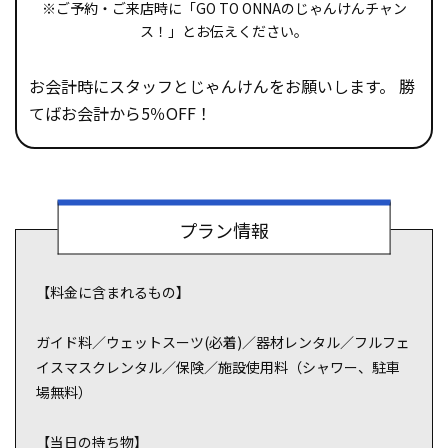
※ご予約・ご来店時に「GO TO ONNAのじゃんけんチャン
ス！」とお伝えください。
SNS映えする撮影スポット
お会計時にスタッフとじゃんけんをお願いします。 勝
ティックな時を過ごしたいふ
も楽しい！
てばお会計から5％OFF！
！
プラン情報
【料金に含まれるもの】
ガイド料／ウェットスーツ(必着)／器材レンタル／フルフェ
イスマスクレンタル／保険／施設使用料（シャワー、駐車
場無料）
【当日の持ち物】