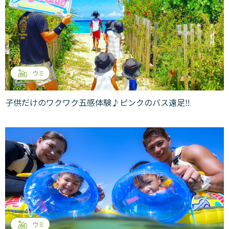
ウミ
子供だけのワクワク五感体験♪ピンクのバス遠足‼︎
ウミ