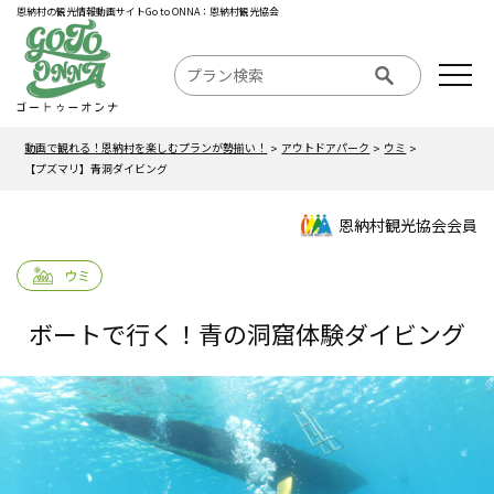
恩納村の観光情報動画サイトGo to ONNA：恩納村観光協会
動画で観れる！恩納村を楽しむプランが勢揃い！
アウトドアパーク
ウミ
【プズマリ】青洞ダイビング
恩納村観光協会会員
ウミ
ボートで行く！青の洞窟体験ダイビング