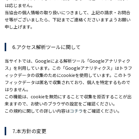
は応じません。
当協会の個人情報の取り扱いにつきまして、上記の請求・お問合
せ等がございましたら、下記までご連絡くださいますようお願い
SNS映えする撮影スポット
申し上げます。
ティックな時を過ごしたいふ
も楽しい！
！
6.アクセス解析ツールに関して
当サイトでは、Googleによる解析ツール「Googleアナリティク
ス」を利用しています。この「Googleアナリティクス」はトラフ
ィックデータの収集のためにcookieを使用しています。このトラ
フィックデータは匿名で収集されており、個人を特定するもので
はりません。
この機能は、cookieを無効にすることで収集を拒否することが出
来ますので、お使いのブラウザの設定をご確認ください。
この規約に関しての詳しい内容は
コチラ
をご確認ください。
7.本方針の変更