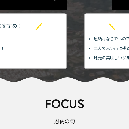
おすすめ！
恩納村ならではの
い！
二人で思い出に残
！
地元の美味しいグ
FOCUS
恩納の旬