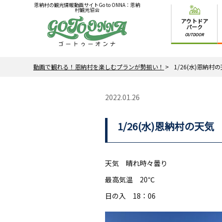
恩納村の観光情報動画サイトGo to ONNA：恩納
村観光協会
アウトドア
パーク
OUTDOOR
動画で観れる！恩納村を楽しむプランが勢揃い！
1/26(水)恩納村
2022.01.26
1/26(水)恩納村の天気
天気 晴れ時々曇り
最高気温 20℃
日の入 18：06