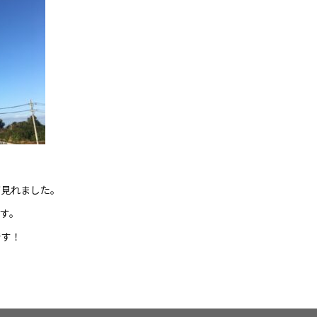
が見れました。
す。
です！