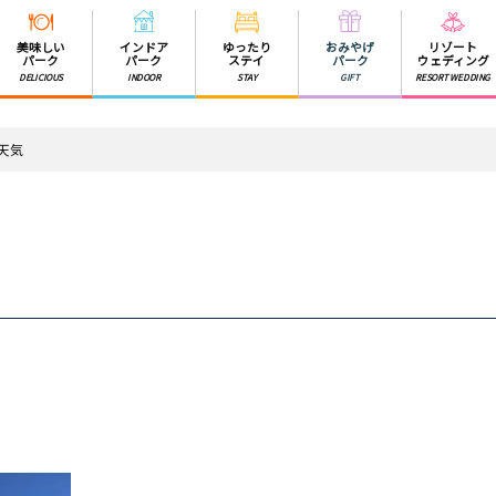
美味しい
インドア
ゆったり
おみやげ
リゾート
パーク
パーク
ステイ
パーク
ウェディング
DELICIOUS
INDOOR
STAY
GIFT
RESORT WEDDING
の天気