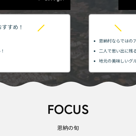
おすすめ！
恩納村ならではの
い！
二人で思い出に残
！
地元の美味しいグ
FOCUS
恩納の旬