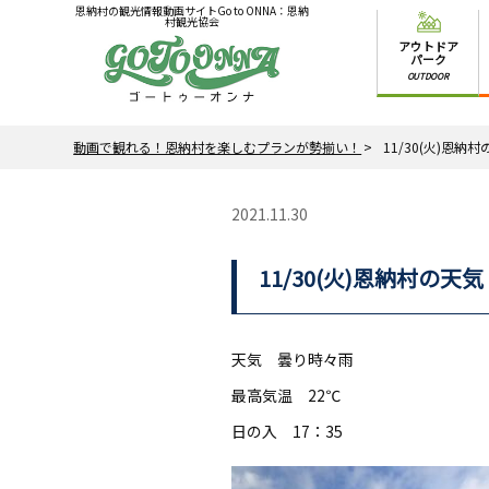
恩納村の観光情報動画サイトGo to ONNA：恩納
村観光協会
アウトドア
パーク
OUTDOOR
動画で観れる！恩納村を楽しむプランが勢揃い！
11/30(火)恩納
2021.11.30
11/30(火)恩納村の天気
天気 曇り時々雨
最高気温 22℃
日の入 17：35