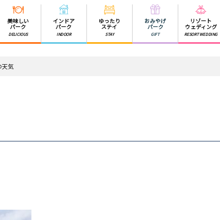
美味しい
インドア
ゆったり
おみやげ
リゾート
パーク
パーク
ステイ
パーク
ウェディング
DELICIOUS
INDOOR
STAY
GIFT
RESORT WEDDING
村の天気