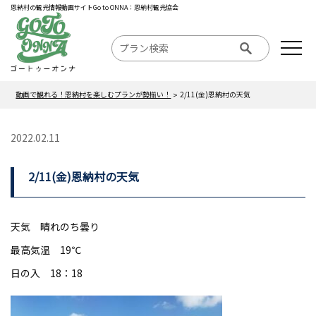
恩納村の観光情報動画サイトGo to ONNA：恩納村観光協会
動画で観れる！恩納村を楽しむプランが勢揃い！
2/11(金)恩納村の天気
2022.02.11
2/11(金)恩納村の天気
天気 晴れのち曇り
最高気温 19℃
日の入 18：18