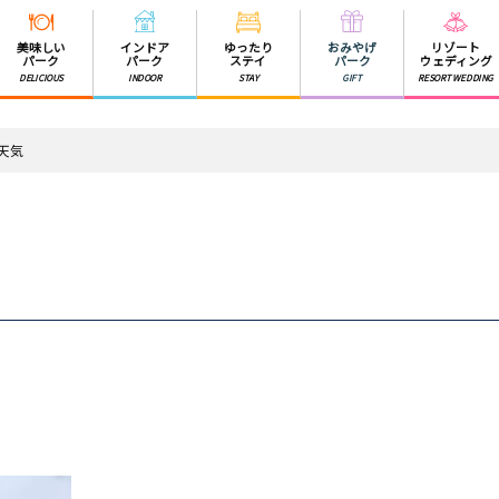
美味しい
インドア
ゆったり
おみやげ
リゾート
パーク
パーク
ステイ
パーク
ウェディング
DELICIOUS
INDOOR
STAY
GIFT
RESORT WEDDING
の天気