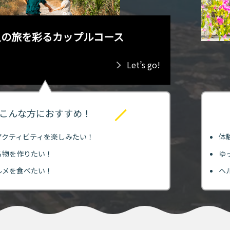
人の旅を彩るカップルコース
Let’s go!
こんな方におすすめ！
アクティビティを楽しみたい！
体
る物を作りたい！
ゆ
ルメを食べたい！
ヘ