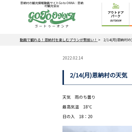
恩納村の観光情報動画サイトGo to ONNA：恩納
村観光協会
アウトドア
パーク
OUTDOOR
動画で観れる！恩納村を楽しむプランが勢揃い！
2/14(月)恩納村
2022.02.14
2/14(月)恩納村の天気
天気 雨のち曇り
最高気温 18℃
日の入 18：20