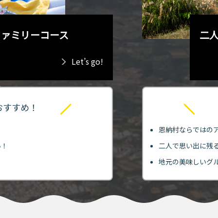
ファミリーコース
二
Let’s go!
おすすめ！
恩納村ならではの
い！
二人で思い出に残
！
地元の美味しいグ