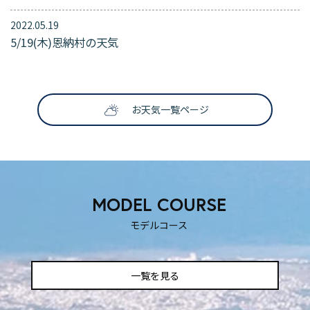
2022.05.19
5/19(木)恩納村の天気
SNS映えする撮影スポット
ティックな時を過ごしたいふ
も楽しい！
！
お天気一覧ページ
MODEL COURSE
モデルコース
一覧を見る