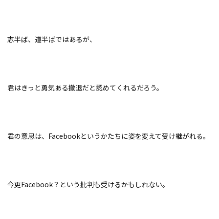
志半ば、道半ばではあるが、
SNS映えする撮影スポット
ティックな時を過ごしたいふ
も楽しい！
！
君はきっと勇気ある撤退だと認めてくれるだろう。
君の意思は、Facebookというかたちに姿を変えて受け継がれる。
今更Facebook？という批判も受けるかもしれない。