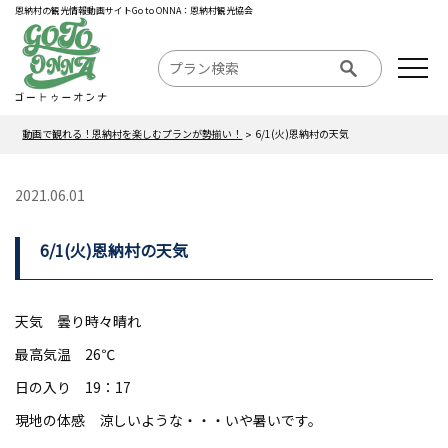
恩納村の観光情報動画サイトGo to ONNA：恩納村観光協会
動画で観れる！恩納村を楽しむプランが勢揃い！
6/1(火)恩納村の天気
2021.06.01
6/1(火)恩納村の天気
天気 曇り時々晴れ
最高気温 26℃
日の入り 19：17
現地の体感 涼しいような・・・いや暑いです。