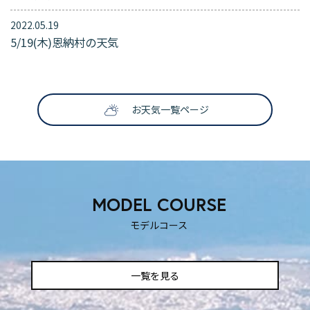
2022.05.19
5/19(木)恩納村の天気
SNS映えする撮影スポット
ティックな時を過ごしたいふ
も楽しい！
！
お天気一覧ページ
MODEL COURSE
モデルコース
一覧を見る