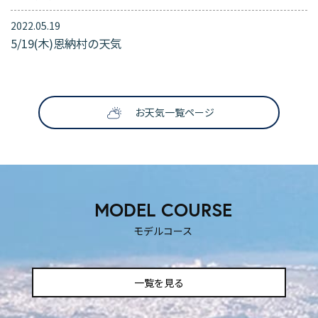
2022.05.19
5/19(木)恩納村の天気
SNS映えする撮影スポット
ティックな時を過ごしたいふ
も楽しい！
！
お天気一覧ページ
MODEL COURSE
モデルコース
一覧を見る