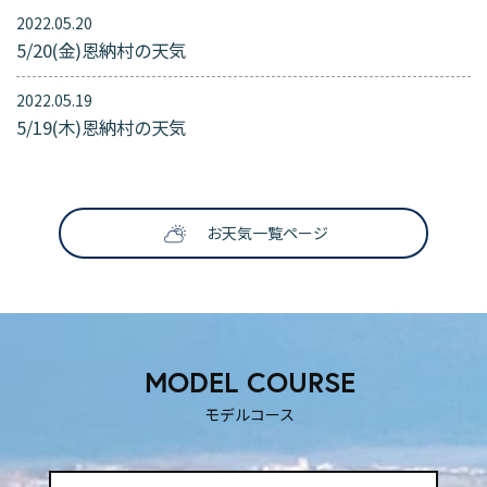
2022.05.20
5/20(金)恩納村の天気
SNS映えする撮影スポット
2022.05.19
ティックな時を過ごしたいふ
も楽しい！
5/19(木)恩納村の天気
！
お天気一覧ページ
MODEL COURSE
モデルコース