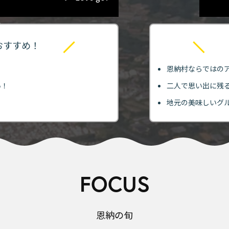
おすすめ！
恩納村ならではの
い！
二人で思い出に残
！
地元の美味しいグ
FOCUS
恩納の旬