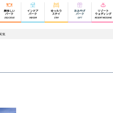
美味しい
インドア
ゆったり
おみやげ
リゾート
パーク
パーク
ステイ
パーク
ウェディング
DELICIOUS
INDOOR
STAY
GIFT
RESORT WEDDING
の天気