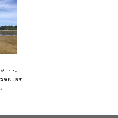
度が・・・。
な気もします。
た。