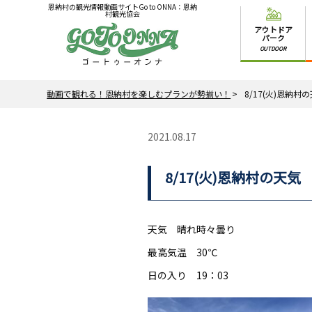
恩納村の観光情報動画サイトGo to ONNA：恩納
村観光協会
アウトドア
パーク
OUTDOOR
動画で観れる！恩納村を楽しむプランが勢揃い！
8/17(火)恩納村
2021.08.17
8/17(火)恩納村の天気
天気 晴れ時々曇り
最高気温 30℃
日の入り 19：03