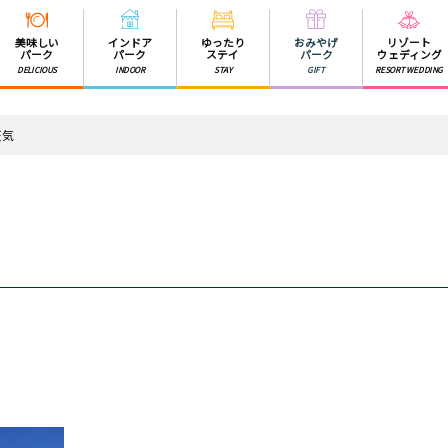
美味しい
インドア
ゆったり
おみやげ
リゾート
パーク
パーク
ステイ
パーク
ウェディング
DELICIOUS
INDOOR
STAY
GIFT
RESORT WEDDING
天気