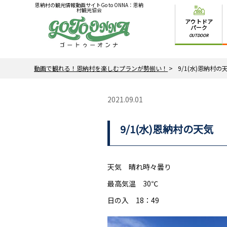
恩納村の観光情報動画サイトGo to ONNA：恩納
村観光協会
アウトドア
パーク
OUTDOOR
動画で観れる！恩納村を楽しむプランが勢揃い！
9/1(水)恩納村の
2021.09.01
9/1(水)恩納村の天気
天気 晴れ時々曇り
最高気温 30℃
日の入 18：49