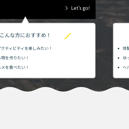
Let’s go!
こんな方におすすめ！
アクティビティを楽しみたい！
体
る物を作りたい！
ゆ
ルメを食べたい！
ヘ