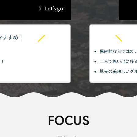
Let’s go!
おすすめ！
恩納村ならではの
い！
二人で思い出に残
！
地元の美味しいグ
FOCUS