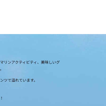
マリンアクティビティ、美味しいグ
。
ンツで溢れています。
！