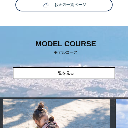
お天気一覧ページ
SNS映えする撮影スポット
ティックな時を過ごしたいふ
も楽しい！
！
MODEL COURSE
モデルコース
一覧を見る