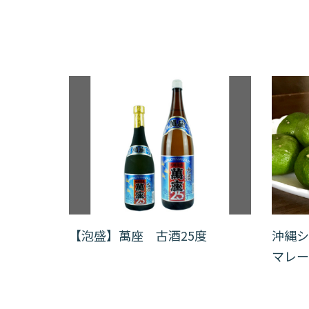
【泡盛】萬座 古酒25度
沖縄シ
マレー