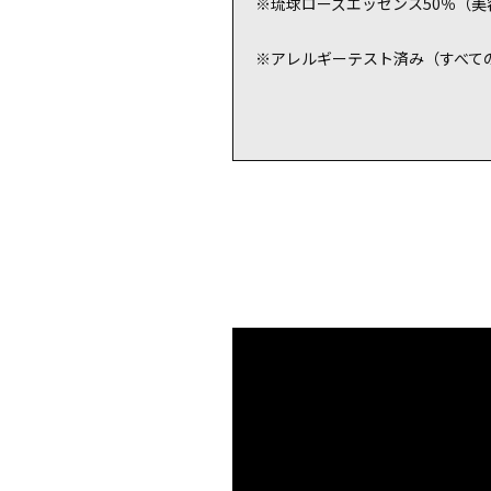
※琉球ローズエッセンス
50
％（美
※アレルギーテスト済み（すべて