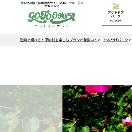
恩納村の観光情報動画サイトGo to ONNA：恩納
村観光協会
アウトドア
パーク
OUTDOOR
動画で観れる！恩納村を楽しむプランが勢揃い！
おみやげパーク