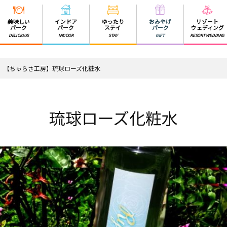
美味しい
インドア
ゆったり
おみやげ
リゾート
パーク
パーク
ステイ
パーク
ウェディング
DELICIOUS
INDOOR
STAY
GIFT
RESORT WEDDING
【ちゅらさ工房】琉球ローズ化粧水
琉球ローズ化粧水