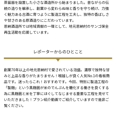
蒸留器を設置した小さな酒造所から始まりました。昔ながらの伝
統の造りを継承し、創業から変わらぬ味と香りを守り続け、力強
く魅力ある古酒に育つように製造工程を工夫し、独特の香ばしさ
や甘さのある原酒造りにこだわっています。
恩納酒造所では地域貢献の一環として、地元恩納村のサンゴ保全
再生活動を応援しています。
レポーターからのひとこと
創業70年以上の地元恩納村で愛されている泡盛。濃厚で独特な甘
みと上品な香りがたまりません！喉越しが良く人気No.1の看板商
品です。迷ったらこれ！おすすめです。今回、特別に製造工程の
「製麹」という黒麹菌が米のでんぷんを糖化する働きを良くする
為に黒麹菌と米を丁寧にほぐしてなじませる重要な工程を見せて
いただきました！プラン紹介動画でご紹介していますので是非ご
覧ください。