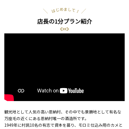
店長の1分プラン紹介
SNS映えする撮影スポット
ティックな時を過ごしたいふ
も楽しい！
！
観光地として人気の高い恩納村、その中でも景勝地として有名な
万座毛の近くにある恩納村唯一の酒造所です。
1949年に村民10名の有志で資本を募り、モロミ仕込み用のカメと