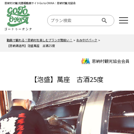
恩納村の観光情報動画サイトGo to ONNA：恩納村観光協会
動画で観れる！恩納村を楽しむプランが勢揃い！
おみやげパーク
【恩納酒造所】泡盛萬座 古酒25度
恩納村観光協会会員
【泡盛】萬座 古酒25度