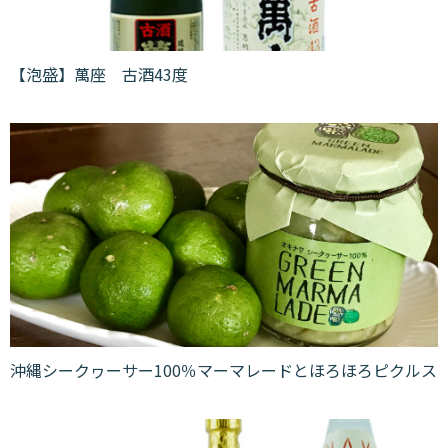
【泡盛】萬座 古酒43度
沖縄シークヮーサー100％マーマレードとほろほろピクルス