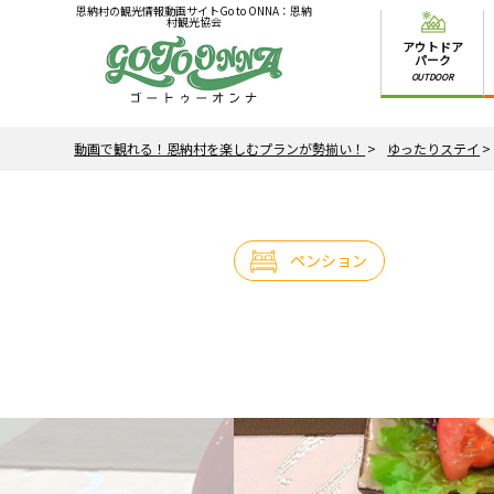
恩納村の観光情報動画サイトGo to ONNA：恩納
村観光協会
アウトドア
パーク
OUTDOOR
動画で観れる！恩納村を楽しむプランが勢揃い！
ゆったりステイ
ペンション