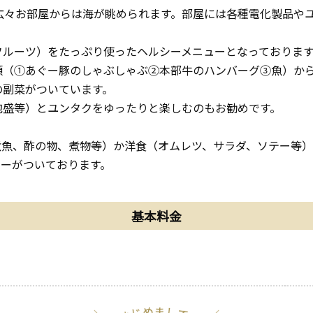
広々お部屋からは海が眺められます。部屋には各種電化製品や
フルーツ）をたっぷり使ったヘルシーメニューとなっておりま
類（①あぐー豚のしゃぶしゃぶ②本部牛のハンバーグ③魚）か
の副菜がついています。
泡盛等）とユンタクをゆったりと楽しむのもお勧めです。
煮魚、酢の物、煮物等）か洋食（オムレツ、サラダ、ソテー等
ヒーがついております。
基本料金