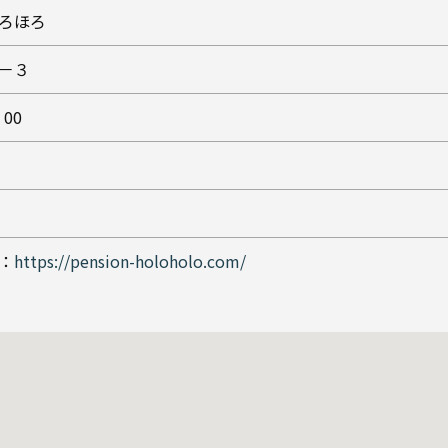
ろほろ
－３
：00
1
：
https://pension-holoholo.com/