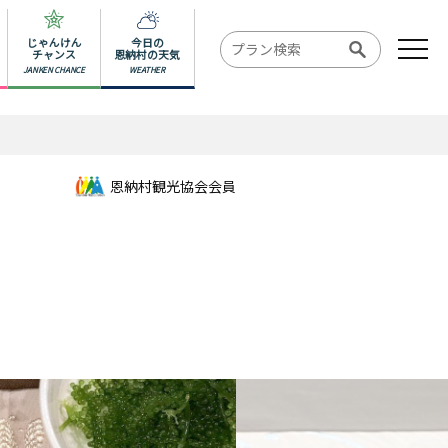
じゃんけん
今日の
チャンス
恩納村の天気
JANKEN CHANCE
WEATHER
恩納村観光協会会員