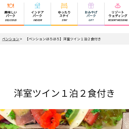
美味しい
インドア
ゆったり
おみやげ
リゾート
パーク
パーク
ステイ
パーク
ウェディング
DELICIOUS
INDOOR
STAY
GIFT
RESORT WEDDING
ペンション
【ペンションほろほろ】洋室ツイン１泊２食付き
洋室ツイン１泊２食付き