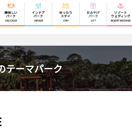
美味しい
インドア
ゆったり
おみやげ
リゾート
パーク
パーク
ステイ
パーク
ウェディング
DELICIOUS
INDOOR
STAY
GIFT
RESORT WEDDING
のテーマパーク
E