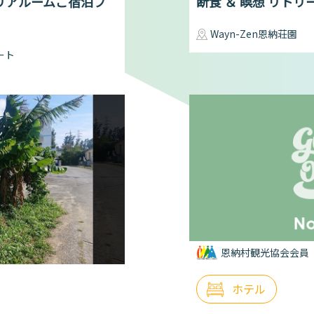
リアルームご宿泊プ
断食 ＆ 瞑想 リト
Wayn-Zen恩納荘園
ート
恩納村観光協会会員
ホテル