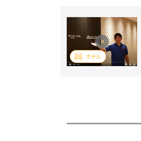
式マッサージ
リラクゼーションルームデ
ホテル