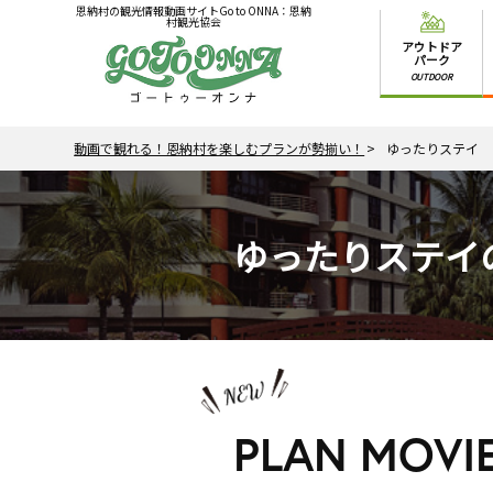
恩納村の観光情報動画サイトGo to ONNA：恩納
村観光協会
アウトドア
パーク
OUTDOOR
動画で観れる！恩納村を楽しむプランが勢揃い！
ゆったりステイ
ゆったりステイ
PLAN MOVI