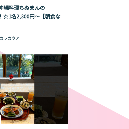
沖縄料理ちぬまんの
！☆1名2,300円～【朝食な
 カラカウア